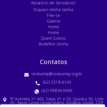
Relatório de Servidores
Esqueci minha senha
Filie-se
Galeria
Home
Home
Quem Somos
Redefinir senha
Contatos
sindsemp@sindsemp.org.br
(62) 3218-6100
(62) 99834-0466
9ª Avenida, nº 400, Salas 01 e 02, Quadra 30, Lote
01, Setor Leste Universitário, Goiânia, Goiás, CEP
74603-010