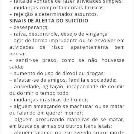
– falta de vontade de fazer atividades simples;
– mudanças comportamentais bruscas;
– rejeição a determinados assuntos.
SINAIS DE ALERTA DO SUICÍDIO
– desesperança;
– raiva, descontrole, desejo de vingança;
– agir de forma imprudente ou se envolver em
atividades de risco, aparentemente sem
pensar;
– sentir-se preso, como se não houvesse
saída;
– aumento do uso de álcool ou drogas;
– afastar-se de amigos, família e sociedade;
– ansiedade, agitação, incapacidade de dormir
ou dormir o tempo todo;
– mudanças drásticas de humor;
– alguém ameaçando se machucar ou se matar
ou falando em querer morrer;
– alguém procurando maneiras de se matar,
em busca de armas ou outros itens letais;
– alguém falando ou escrevendo sobre morte