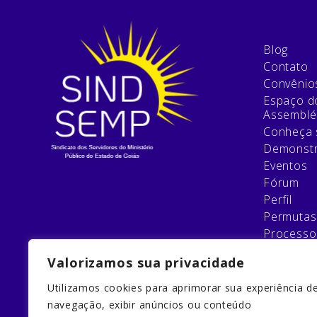
Blog
Contato
Convênio
Espaço do
Assemblé
Conheça 
Demonstr
Eventos
Fórum
Perfil
Permutas
Processo
Relatório
Valorizamos sua privacidade
Esqueci 
Filie-se
Utilizamos cookies para aprimorar sua experiência d
Galeria
navegação, exibir anúncios ou conteúdo