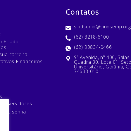
Contatos
sindsemp@sindsemp.org
s
(62) 3218-6100
 Filiado
(62) 99834-0466
ias
sua carreira
9ª Avenida, nº 400, Salas
ativos Financeiros
Quadra 30, Lote 01, Set
Universitário, Goiânia, G
74603-010
s
 de Servidores
minha senha
e