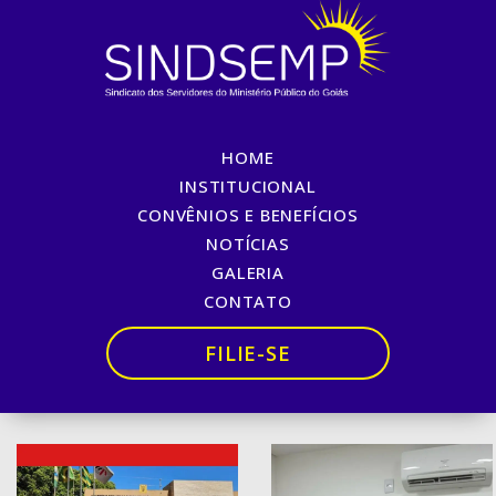
HOME
INSTITUCIONAL
23 ANOS SINDSEMP-GO /
CONVÊNIOS E BENEFÍCIOS
2025
NOTÍCIAS
GALERIA
Início
»
Galerias
»
23 ANOS SINDSEMP-GO / 2025
CONTATO
FILIE-SE