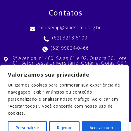
Contatos
sindsemp@sindsemp.org.br
(62) 3218-6100
(62) 99834-0466
9ª Avenida, nº 400, Salas 01 e 02, Quadra 30, Lote
01, Setor Leste Universitário, Goiânia, Goiás, CEP
74603-010
Valorizamos sua privacidade
Utilizamos cookies para aprimorar sua experiência de
Nossas Redes Sociais
navegação, exibir anúncios ou conteúdo
personalizado e analisar nosso tráfego. Ao clicar em
“Aceitar todos”, você concorda com nosso uso de
cookies.
Personalizar
Rejeitar
Aceitar tudo
2023 © Copyright. Todos os direitos reservados. Desenvolvido por