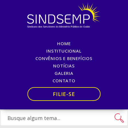
HOME
1º de Maio – Dia do
INSTITUCIONAL
CONVÊNIOS E BENEFÍCIOS
Trabalhador
NOTÍCIAS
GALERIA
Início
»
1º de Maio – Dia do Trabalhador
CONTATO
FILIE-SE