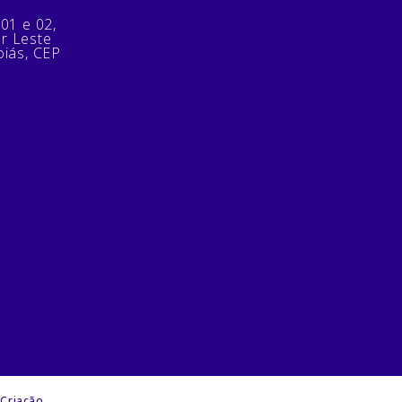
 01 e 02,
or Leste
oiás, CEP
 Criação