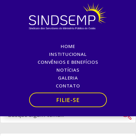
HOME
Assédio Moral
INSTITUCIONAL
CONVÊNIOS E BENEFÍCIOS
Início
»
Assédio Moral
NOTÍCIAS
GALERIA
CONTATO
FILIE-SE