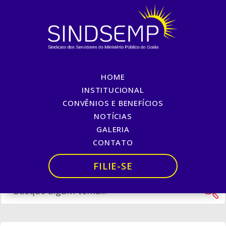
HOME
Beneficiário Conveniado
INSTITUCIONAL
CONVÊNIOS E BENEFÍCIOS
Início
»
Beneficiário Conveniado
NOTÍCIAS
GALERIA
CONTATO
FILIE-SE