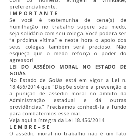
Com os homens: atingem a virilidade,
preferencialmente.
I M P O R T A N T E
Se você é testemunha de cena(s) de
humilhação no trabalho supere seu medo,
seja solidário com seu colega. Você poderá ser
“a próxima vítima” e nesta hora o apoio dos
seus colegas também será precioso. Não
esqueça que o medo reforça o poder do
agressor!
LEI DO ASSÉDIO MORAL NO ESTADO DE
GOIÁS
No Estado de Goiás está em vigor a Lei n.
18.456/2014 que “Dispõe sobre a prevenção e
a punição de assédio moral no âmbito da
Administração estadual e dá outras
providências.” Precisamos conhecê-la a fundo
para combatermos esse mal.
Veja aqui a íntegra da Lei 18.456/2014
L E M B R E – S E
O assédio moral no trabalho não é um fato