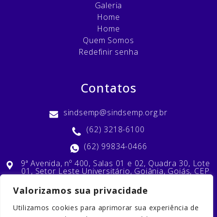
Galeria
Home
Home
Quem Somos
Redefinir senha
Contatos
sindsemp@sindsemp.org.br
(62) 3218-6100
(62) 99834-0466
9ª Avenida, nº 400, Salas 01 e 02, Quadra 30, Lote
01, Setor Leste Universitário, Goiânia, Goiás, CEP
74603-010
Valorizamos sua privacidade
Utilizamos cookies para aprimorar sua experiência de