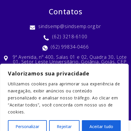
Contatos
sindsemp@sindsemp.org.br
(62) 3218-6100
(62) 99834-0466
9ª Avenida, nº 400, Salas 01 e 02, Quadra 30, Lote
01, Setor Leste Universitário, Goiânia, Goiás, CEP
74603-010
Valorizamos sua privacidade
Utilizamos cookies para aprimorar sua experiência de
Nossas Redes Sociais
navegação, exibir anúncios ou conteúdo
personalizado e analisar nosso tráfego. Ao clicar em
“Aceitar todos”, você concorda com nosso uso de
cookies.
Personalizar
Rejeitar
Aceitar tudo
2023 © Copyright. Todos os direitos reservados. Desenvolvido por