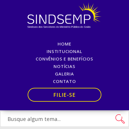
HOME
CONVOCAÇÃO GERAL DO
INSTITUCIONAL
CONVÊNIOS E BENEFÍCIOS
SINDSEMP
NOTÍCIAS
GALERIA
Início
»
CONVOCAÇÃO GERAL DO SINDSEMP
CONTATO
FILIE-SE