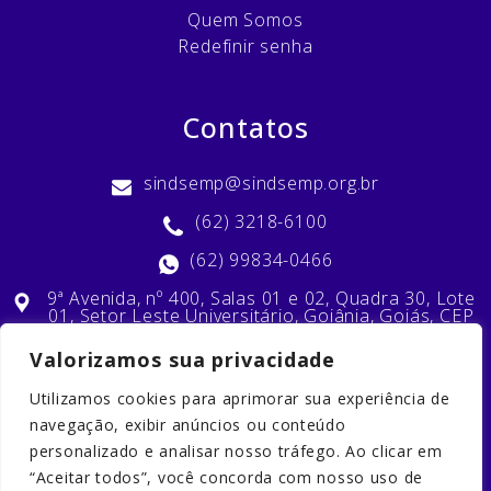
Quem Somos
Redefinir senha
Contatos
sindsemp@sindsemp.org.br
(62) 3218-6100
(62) 99834-0466
9ª Avenida, nº 400, Salas 01 e 02, Quadra 30, Lote
01, Setor Leste Universitário, Goiânia, Goiás, CEP
74603-010
Valorizamos sua privacidade
Utilizamos cookies para aprimorar sua experiência de
Nossas Redes Sociais
navegação, exibir anúncios ou conteúdo
personalizado e analisar nosso tráfego. Ao clicar em
“Aceitar todos”, você concorda com nosso uso de