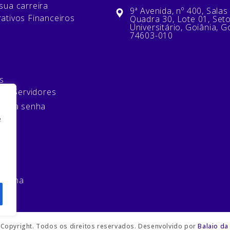
sua carreira
9ª Avenida, nº 400, Salas
ativos Financeiros
Quadra 30, Lote 01, Set
Universitário, Goiânia, G
74603-010
s
 de Servidores
minha senha
e
mos
 senha
Copyright. Todos os direitos reservados. Desenvolvido por
Balaio da