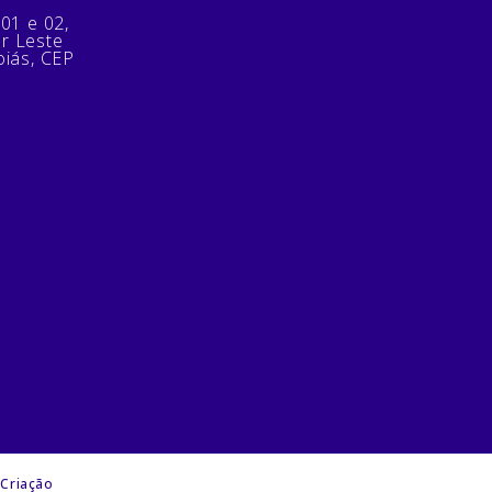
 01 e 02,
or Leste
oiás, CEP
 Criação