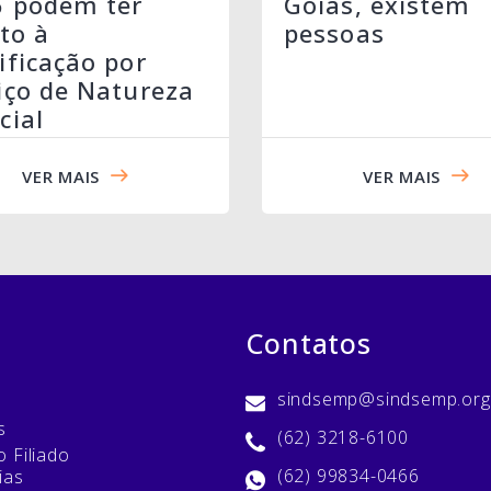
6 podem ter
Goiás, existem
ito à
pessoas
ificação por
iço de Natureza
cial
VER MAIS
VER MAIS
Contatos
sindsemp@sindsemp.org
s
(62) 3218-6100
 Filiado
(62) 99834-0466
ias