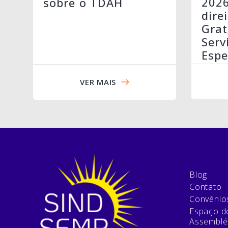
202
sobre o TDAH
dire
Grat
Serv
Espe
VER MAIS
Blog
Contato
Convênio
Espaço do
Assemblé