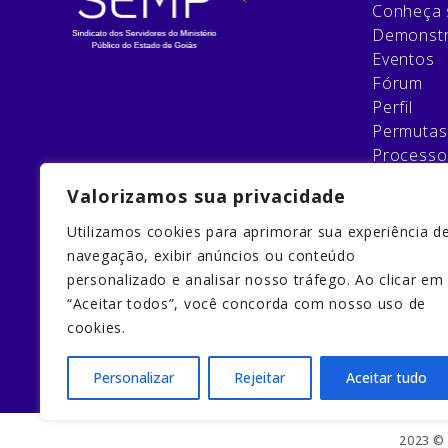
Conheça 
Demonstr
Eventos
Fórum
Perfil
Permutas
Processo
Relatório
Valorizamos sua privacidade
Esqueci 
Filie-se
Utilizamos cookies para aprimorar sua experiência d
Galeria
navegação, exibir anúncios ou conteúdo
Home
personalizado e analisar nosso tráfego. Ao clicar em
Home
“Aceitar todos”, você concorda com nosso uso de
Quem So
cookies.
Redefinir
Personalizar
Rejeitar
Aceitar tudo
2023 © 