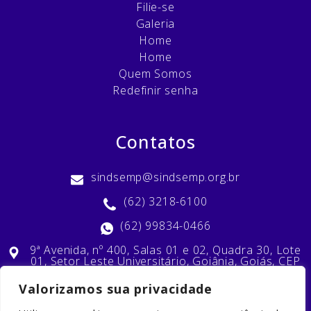
Filie-se
Galeria
Home
Home
Quem Somos
Redefinir senha
Contatos
sindsemp@sindsemp.org.br
(62) 3218-6100
(62) 99834-0466
9ª Avenida, nº 400, Salas 01 e 02, Quadra 30, Lote
01, Setor Leste Universitário, Goiânia, Goiás, CEP
74603-010
Valorizamos sua privacidade