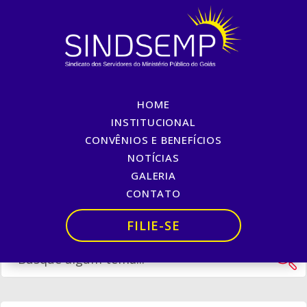
HOME
Dia dos Aposentados
INSTITUCIONAL
CONVÊNIOS E BENEFÍCIOS
Início
»
Dia dos Aposentados
NOTÍCIAS
GALERIA
CONTATO
FILIE-SE