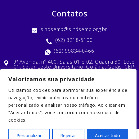
Contatos
sindsemp@sindsemp.org.br
(62) 3218-6100
(62) 99834-0466
9ª Avenida, nº 400, Salas 01 e 02, Quadra 30, Lote
01, Setor Leste Universitário, Goiânia, Goiás, CEP
74603-010
Valorizamos sua privacidade
Utilizamos cookies para aprimorar sua experiência de
Nossas Redes Sociais
navegação, exibir anúncios ou conteúdo
personalizado e analisar nosso tráfego. Ao clicar em
“Aceitar todos”, você concorda com nosso uso de
cookies.
Personalizar
Rejeitar
Aceitar tudo
2023 © Copyright. Todos os direitos reservados. Desenvolvido por