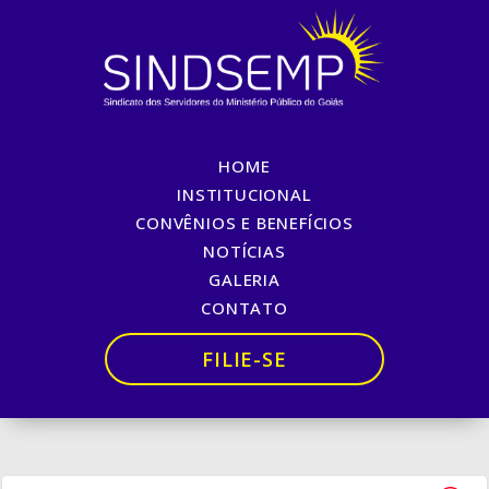
HOME
DIA MUNDIAL DA
INSTITUCIONAL
CONVÊNIOS E BENEFÍCIOS
SEGURANÇA E SAÚDE NO
NOTÍCIAS
TRABALHO
GALERIA
CONTATO
Início
»
DIA MUNDIAL DA SEGURANÇA E SAÚDE NO
TRABALHO
FILIE-SE