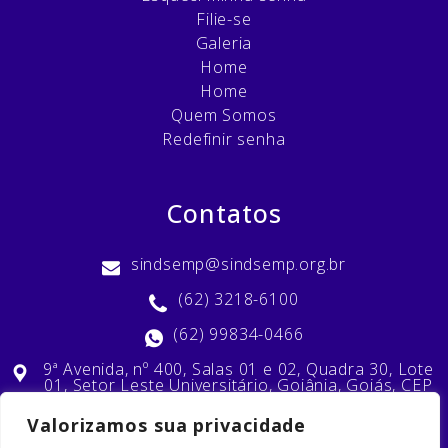
Filie-se
Galeria
Home
Home
Quem Somos
Redefinir senha
Contatos
sindsemp@sindsemp.org.br
(62) 3218-6100
(62) 99834-0466
9ª Avenida, nº 400, Salas 01 e 02, Quadra 30, Lote
01, Setor Leste Universitário, Goiânia, Goiás, CEP
74603-010
Valorizamos sua privacidade