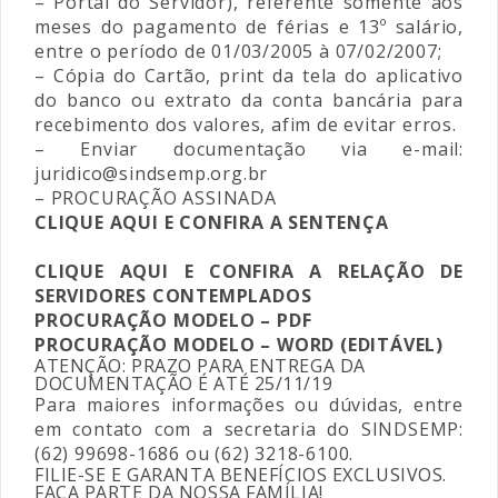
– Portal do Servidor), referente somente aos
meses do pagamento de férias e 13º salário,
entre o período de 01/03/2005 à 07/02/2007;
– Cópia do Cartão, print da tela do aplicativo
do banco ou extrato da conta bancária para
recebimento dos valores, afim de evitar erros.
– Enviar documentação via e-mail:
juridico@sindsemp.org.br
– PROCURAÇÃO ASSINADA
CLIQUE AQUI E CONFIRA A SENTENÇA
CLIQUE AQUI E CONFIRA A RELAÇÃO DE
SERVIDORES CONTEMPLADOS
PROCURAÇÃO MODELO – PDF
PROCURAÇÃO MODELO – WORD (EDITÁVEL)
ATENÇÃO: PRAZO PARA ENTREGA DA
DOCUMENTAÇÃO É ATÉ 25/11/19
Para maiores informações ou dúvidas, entre
em contato com a secretaria do SINDSEMP:
(62) 99698-1686 ou (62) 3218-6100.
FILIE-SE E GARANTA BENEFÍCIOS EXCLUSIVOS.
FAÇA PARTE DA NOSSA FAMÍLIA!