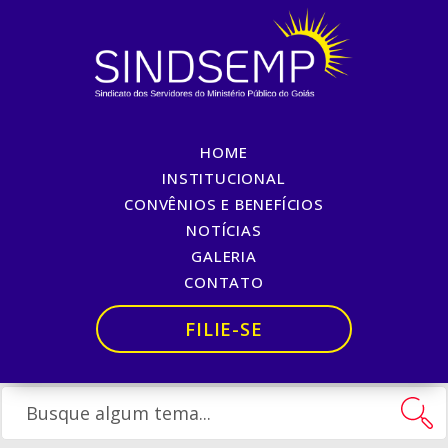
HOME
EDUCA $IND$EMP: COMO
INSTITUCIONAL
CONVÊNIOS E BENEFÍCIOS
POSSO ECONOMIZAR?
NOTÍCIAS
GALERIA
Início
»
EDUCA $IND$EMP: COMO POSSO ECONOMIZAR?
CONTATO
FILIE-SE