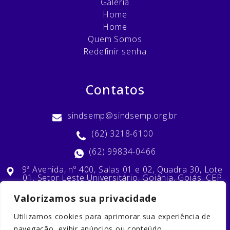
Galeria
Home
Home
Quem Somos
Redefinir senha
Contatos
sindsemp@sindsemp.org.br
(62) 3218-6100
(62) 99834-0466
9ª Avenida, nº 400, Salas 01 e 02, Quadra 30, Lote
01, Setor Leste Universitário, Goiânia, Goiás, CEP
74603-010
Valorizamos sua privacidade
Utilizamos cookies para aprimorar sua experiência de
Nossas Redes Sociais
navegação, exibir anúncios ou conteúdo