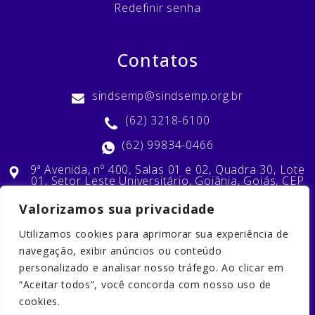
Redefinir senha
Contatos
sindsemp@sindsemp.org.br
(62) 3218-6100
(62) 99834-0466
9ª Avenida, nº 400, Salas 01 e 02, Quadra 30, Lote
01, Setor Leste Universitário, Goiânia, Goiás, CEP
74603-010
Valorizamos sua privacidade
Utilizamos cookies para aprimorar sua experiência de
Nossas Redes Sociais
navegação, exibir anúncios ou conteúdo
personalizado e analisar nosso tráfego. Ao clicar em
“Aceitar todos”, você concorda com nosso uso de
cookies.