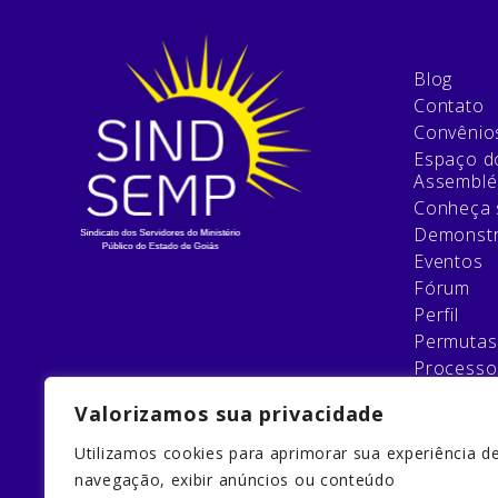
Blog
Contato
Convênio
Espaço do
Assemblé
Conheça 
Demonstr
Eventos
Fórum
Perfil
Permutas
Processo
Relatório
Valorizamos sua privacidade
Esqueci 
Filie-se
Utilizamos cookies para aprimorar sua experiência d
Galeria
navegação, exibir anúncios ou conteúdo