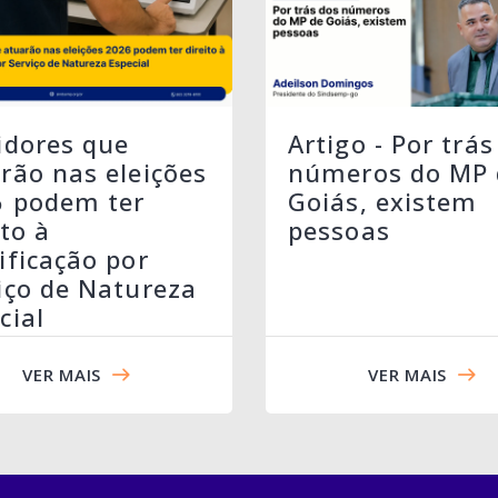
idores que
Artigo - Por trás
rão nas eleições
números do MP 
6 podem ter
Goiás, existem
ito à
pessoas
ificação por
iço de Natureza
cial
VER MAIS
VER MAIS