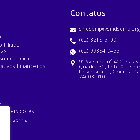
Contatos
sindsemp@sindsemp.org
s
(62) 3218-6100
 Filiado
(62) 99834-0466
ias
sua carreira
9ª Avenida, nº 400, Salas
ativos Financeiros
Quadra 30, Lote 01, Set
Universitário, Goiânia, G
74603-010
s
 de Servidores
minha senha
e