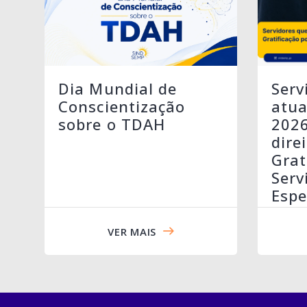
Serv
Dia Mundial de
atua
Conscientização
202
sobre o TDAH
dire
Grat
Serv
Espe
VER MAIS