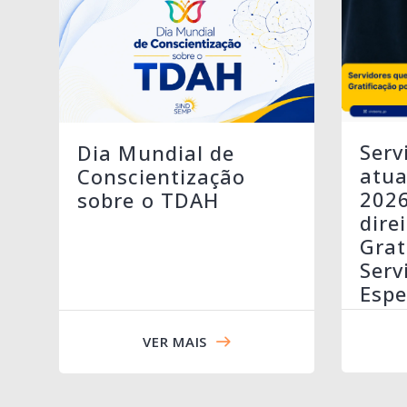
Serv
Dia Mundial de
atua
Conscientização
202
sobre o TDAH
dire
Grat
Serv
Espe
VER MAIS