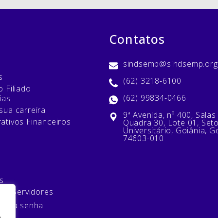
Contatos
sindsemp@sindsemp.org
s
(62) 3218-6100
 Filiado
(62) 99834-0466
ias
sua carreira
9ª Avenida, nº 400, Salas
ativos Financeiros
Quadra 30, Lote 01, Set
Universitário, Goiânia, G
74603-010
s
 de Servidores
minha senha
e