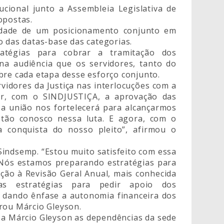
tucional junto a Assembleia Legislativa de
opostas.
dade de um posicionamento conjunto em
o das datas-base das categorias.
ratégias para cobrar a tramitação dos
 na audiência que os servidores, tanto do
bre cada etapa desse esforço conjunto.
rvidores da Justiça nas interlocuções com a
ar, com o SINDJUSTIÇA, a aprovação das
 a união nos fortelecerá para alcançarmos
estão conosco nessa luta. E agora, com o
 conquista do nosso pleito”, afirmou o
Sindsemp. “Estou muito satisfeito com essa
 Nós estamos preparando estratégias para
ção à Revisão Geral Anual, mais conhecida
as estratégias para pedir apoio dos
 dando ênfase a autonomia financeira dos
rou Márcio Gleyson.
u a Márcio Gleyson as dependências da sede