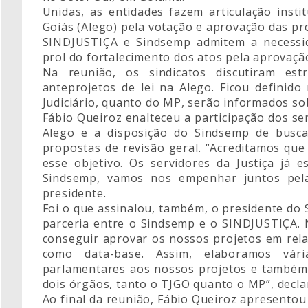
Unidas, as entidades fazem articulação insti
Goiás (Alego) pela votação e aprovação das pr
SINDJUSTIÇA e Sindsemp admitem a necessi
prol do fortalecimento dos atos pela aprovaçã
Na reunião, os sindicatos discutiram est
anteprojetos de lei na Alego. Ficou definido
Judiciário, quanto do MP, serão informados so
Fábio Queiroz enalteceu a participação dos se
Alego e a disposição do Sindsemp de busc
propostas de revisão geral. “Acreditamos que
esse objetivo. Os servidores da Justiça já 
Sindsemp, vamos nos empenhar juntos pela
presidente.
Foi o que assinalou, também, o presidente do 
parceria entre o Sindsemp e o SINDJUSTIÇA.
conseguir aprovar os nossos projetos em rela
como data-base. Assim, elaboramos vári
parlamentares aos nossos projetos e também
dois órgãos, tanto o TJGO quanto o MP”, decla
Ao final da reunião, Fábio Queiroz apresento