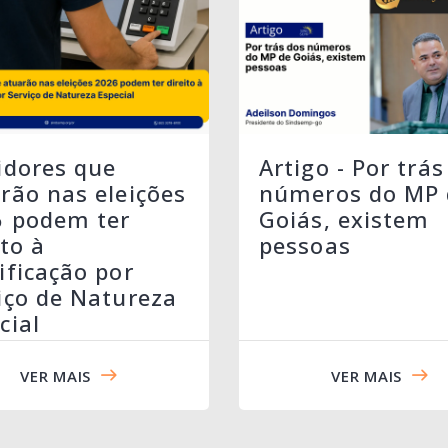
idores que
Artigo - Por trás
rão nas eleições
números do MP 
6 podem ter
Goiás, existem
ito à
pessoas
ificação por
iço de Natureza
cial
VER MAIS
VER MAIS