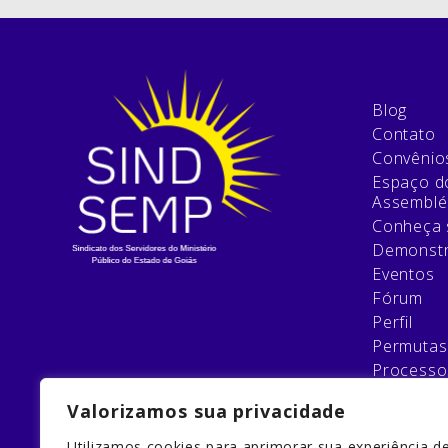
Blog
Contato
Convênio
Espaço do
Assemblé
Conheça 
Demonstr
Eventos
Fórum
Perfil
Permutas
Processo
Relatório
Valorizamos sua privacidade
Esqueci 
Filie-se
Utilizamos cookies para aprimorar sua experiência d