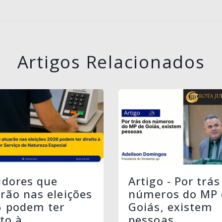
Artigos Relacionados
idores que
Artigo - Por trás
rão nas eleições
números do MP 
6 podem ter
Goiás, existem
ito à
pessoas