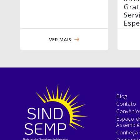
Grat
Serv
Espe
VER MAIS
Blog
Contato
Convênio
Espaço do
Assemblé
Conheça 
Demonstr