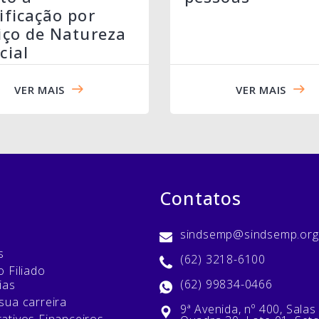
ificação por
iço de Natureza
cial
VER MAIS
VER MAIS
Contatos
sindsemp@sindsemp.org
s
(62) 3218-6100
 Filiado
(62) 99834-0466
ias
sua carreira
9ª Avenida, nº 400, Salas
ativos Financeiros