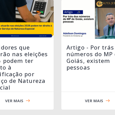
idores que
Artigo - Por trás
rão nas eleições
números do MP 
6 podem ter
Goiás, existem
ito à
pessoas
ificação por
iço de Natureza
cial
VER MAIS
VER MAIS