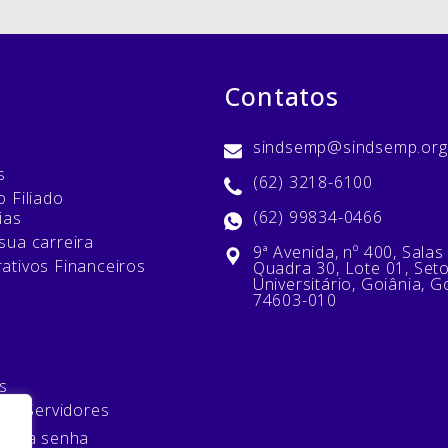
Contatos
sindsemp@sindsemp.org
s
(62) 3218-6100
 Filiado
(62) 99834-0466
ias
sua carreira
9ª Avenida, nº 400, Salas
ativos Financeiros
Quadra 30, Lote 01, Set
Universitário, Goiânia, G
74603-010
s
 de Servidores
minha senha