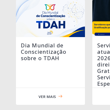
Serv
Dia Mundial de
atua
Conscientização
202
sobre o TDAH
dire
Grat
Serv
Espe
VER MAIS