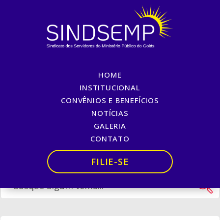
HOME
FELIZ DIA DOS PAIS
INSTITUCIONAL
CONVÊNIOS E BENEFÍCIOS
Início
»
FELIZ DIA DOS PAIS
NOTÍCIAS
GALERIA
CONTATO
FILIE-SE