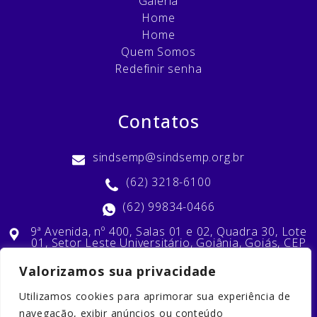
Galeria
Home
Home
Quem Somos
Redefinir senha
Contatos
sindsemp@sindsemp.org.br
(62) 3218-6100
(62) 99834-0466
9ª Avenida, nº 400, Salas 01 e 02, Quadra 30, Lote
01, Setor Leste Universitário, Goiânia, Goiás, CEP
74603-010
Valorizamos sua privacidade
Utilizamos cookies para aprimorar sua experiência de
Nossas Redes Sociais
navegação, exibir anúncios ou conteúdo