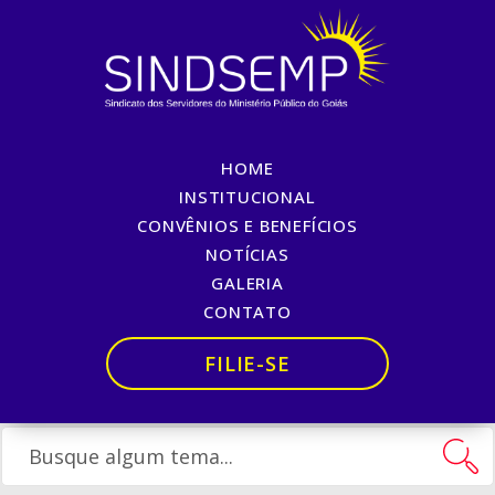
HOME
Homenagem SINDSEMP-
INSTITUCIONAL
CONVÊNIOS E BENEFÍCIOS
GO
NOTÍCIAS
GALERIA
Início
»
Homenagem SINDSEMP-GO
CONTATO
FILIE-SE