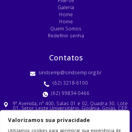
Filie-se
Galeria
Home
Home
Quem Somos
Redefinir senha
Contatos
sindsemp@sindsemp.org.br
(62) 3218-6100
(62) 99834-0466
9ª Avenida, nº 400, Salas 01 e 02, Quadra 30, Lote
01, Setor Leste Universitário, Goiânia, Goiás, CEP
74603-010
Valorizamos sua privacidade
Utilizamos cookies para aprimorar sua experiência de