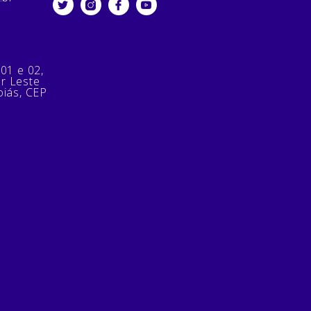
 01 e 02,
or Leste
oiás, CEP