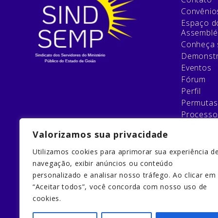
Convênio
Espaço do
Assemblé
Conheça 
Demonstr
Eventos
Fórum
Perfil
Permutas
Processo
Relatório
Valorizamos sua privacidade
Esqueci 
Filie-se
Utilizamos cookies para aprimorar sua experiência d
Galeria
navegação, exibir anúncios ou conteúdo
Home
personalizado e analisar nosso tráfego. Ao clicar em
Home
“Aceitar todos”, você concorda com nosso uso de
Quem So
cookies.
Redefinir