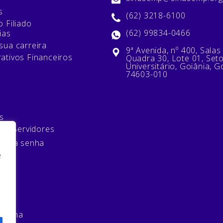
s
(62) 3218-6100
 Filiado
(62) 99834-0466
ias
sua carreira
9ª Avenida, nº 400, Salas
ativos Financeiros
Quadra 30, Lote 01, Set
Universitário, Goiânia, G
74603-010
s
 de Servidores
minha senha
e
mos
 senha