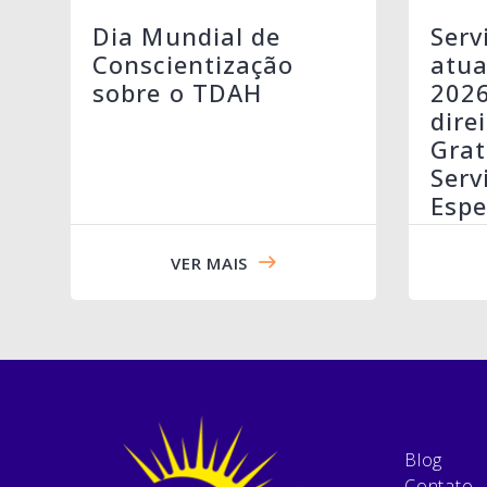
Serv
Dia Mundial de
atua
Conscientização
202
sobre o TDAH
dire
Grat
Serv
Espe
VER MAIS
Blog
Contato