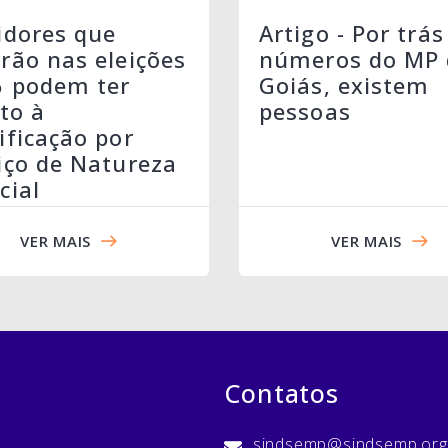
idores que
Artigo - Por trás
rão nas eleições
números do MP 
6 podem ter
Goiás, existem
ito à
pessoas
ificação por
iço de Natureza
cial
VER MAIS
VER MAIS
Contatos
sindsemp@sindsemp.org