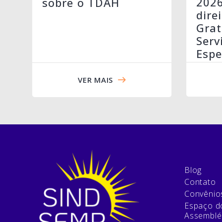
202
sobre o TDAH
dire
Grat
Serv
Espe
VER MAIS
Blog
Contato
Convênio
Espaço do
Assemblé