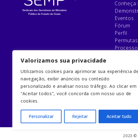
Conheça 
Demonstr
Eventos
Fórum
Perfil
Permutas
Processo
Relatório
Valorizamos sua privacidade
Esqueci 
Filie-se
Utilizamos cookies para aprimorar sua experiência d
Galeria
navegação, exibir anúncios ou conteúdo
Home
personalizado e analisar nosso tráfego. Ao clicar em
Home
“Aceitar todos”, você concorda com nosso uso de
Quem So
cookies.
Redefinir
Personalizar
Rejeitar
Aceitar tudo
2023 © 