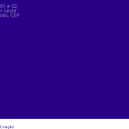
 01 e 02,
or Leste
oiás, CEP
 Criação