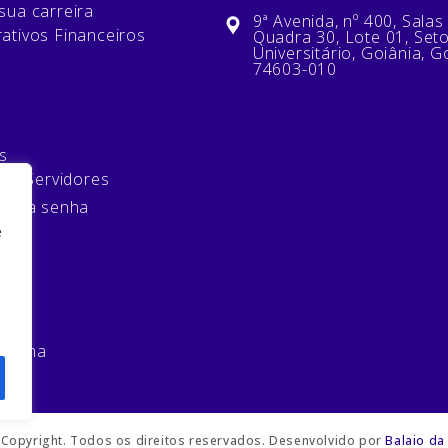
sua carreira
9ª Avenida, nº 400, Salas
ativos Financeiros
Quadra 30, Lote 01, Set
Universitário, Goiânia, G
74603-010
s
 de Servidores
minha senha
e
mos
 senha
Copyright. Todos os direitos reservados. Desenvolvido por
Balaio da