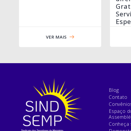
Grat
Serv
Espe
VER MAIS
Blog
Contato
Convênio
Espaço do
Assemblé
Conheça 
Demonstr