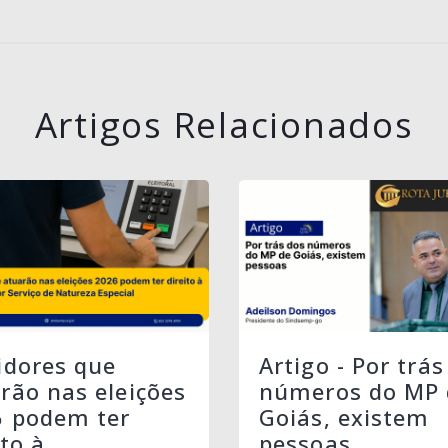
Artigos Relacionados
idores que
Artigo - Por trás
rão nas eleições
números do MP 
6 podem ter
Goiás, existem
ito à
pessoas