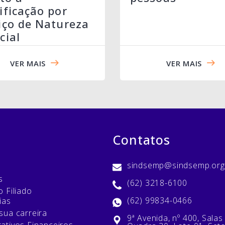
ificação por
iço de Natureza
cial
VER MAIS
VER MAIS
Contatos
sindsemp@sindsemp.org
s
(62) 3218-6100
 Filiado
(62) 99834-0466
ias
sua carreira
9ª Avenida, nº 400, Salas
ativos Financeiros