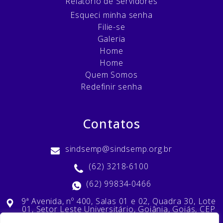
Relatório de Servidores
Esqueci minha senha
Filie-se
Galeria
Home
Home
Quem Somos
Redefinir senha
Contatos
sindsemp@sindsemp.org.br
(62) 3218-6100
(62) 99834-0466
9ª Avenida, nº 400, Salas 01 e 02, Quadra 30, Lote
01, Setor Leste Universitário, Goiânia, Goiás, CEP
74603-010