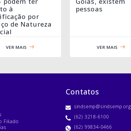
6 podem ter
Goiás, existem
ito à
pessoas
ificação por
iço de Natureza
cial
VER MAIS
VER MAIS
Contatos
sindsemp@sindsemp.org
s
(62) 3218-6100
 Filiado
(62) 99834-0466
ias