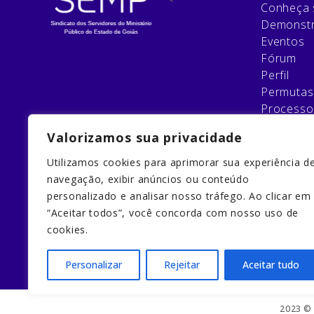
Conheça 
Demonstr
Eventos
Fórum
Perfil
Permutas
Processo
Relatório
Valorizamos sua privacidade
Esqueci 
Filie-se
Utilizamos cookies para aprimorar sua experiência d
Galeria
navegação, exibir anúncios ou conteúdo
Home
personalizado e analisar nosso tráfego. Ao clicar em
Home
“Aceitar todos”, você concorda com nosso uso de
Quem So
cookies.
Redefinir
Personalizar
Rejeitar
Aceitar tudo
2023 © 