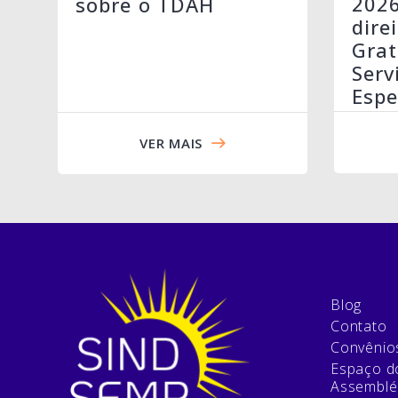
202
sobre o TDAH
dire
Grat
Serv
Espe
VER MAIS
Blog
Contato
Convênio
Espaço do
Assemblé