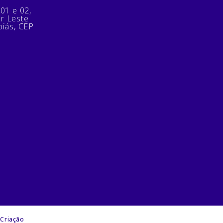
 01 e 02,
or Leste
oiás, CEP
 Criação