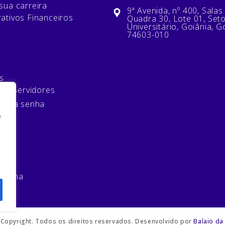
sua carreira
9ª Avenida, nº 400, Salas
ativos Financeiros
Quadra 30, Lote 01, Set
Universitário, Goiânia, G
74603-010
s
 de Servidores
minha senha
e
mos
 senha
Copyright. Todos os direitos reservados. Desenvolvido por
Balaio da