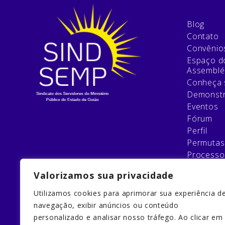
Blog
Contato
Convênio
Espaço do
Assemblé
Conheça 
Demonstr
Eventos
Fórum
Perfil
Permutas
Processo
Relatório
Valorizamos sua privacidade
Esqueci 
Filie-se
Utilizamos cookies para aprimorar sua experiência d
Galeria
navegação, exibir anúncios ou conteúdo
Home
personalizado e analisar nosso tráfego. Ao clicar em