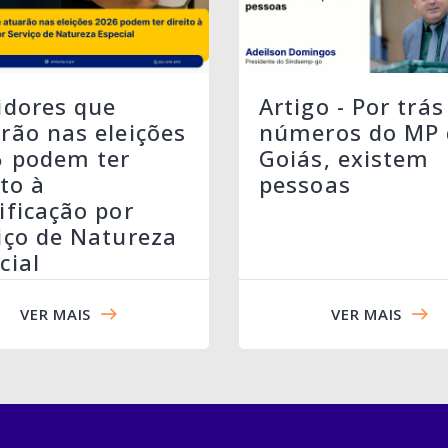
idores que
Artigo - Por trás
rão nas eleições
números do MP 
6 podem ter
Goiás, existem
ito à
pessoas
ificação por
iço de Natureza
cial
VER MAIS
VER MAIS