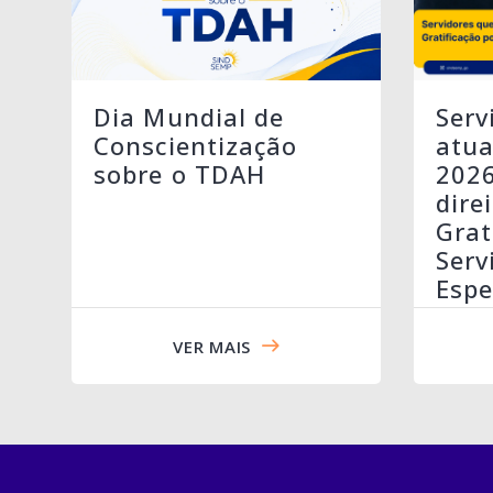
Serv
Dia Mundial de
atua
Conscientização
202
sobre o TDAH
dire
Grat
Serv
Espe
VER MAIS