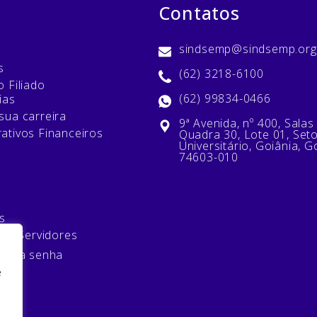
Contatos
sindsemp@sindsemp.org
s
(62) 3218-6100
 Filiado
(62) 99834-0466
ias
sua carreira
9ª Avenida, nº 400, Salas
ativos Financeiros
Quadra 30, Lote 01, Set
Universitário, Goiânia, G
74603-010
s
 de Servidores
minha senha
e