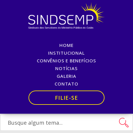
HOME
PCS E ESTATUDO DOS
INSTITUCIONAL
CONVÊNIOS E BENEFÍCIOS
SERVIDORES APROVADOS
NOTÍCIAS
GALERIA
Início
»
PCS E ESTATUDO DOS SERVIDORES APROVADOS
CONTATO
FILIE-SE