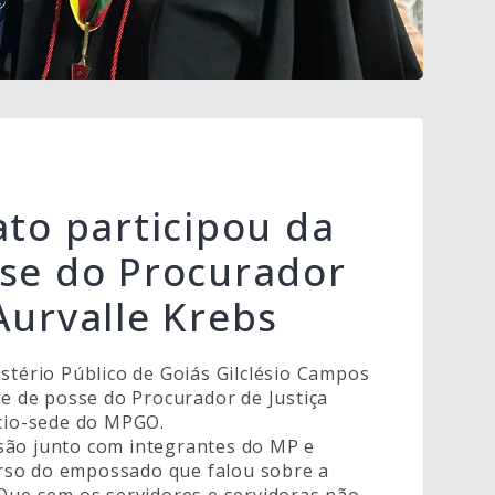
ato participou da
sse do Procurador
Aurvalle Krebs
stério Público de Goiás Gilclésio Campos
ne de posse do Procurador de Justiça
ício-sede do MPGO.
são junto com integrantes do MP e
rso do empossado que falou sobre a
“Que sem os servidores e servidoras não