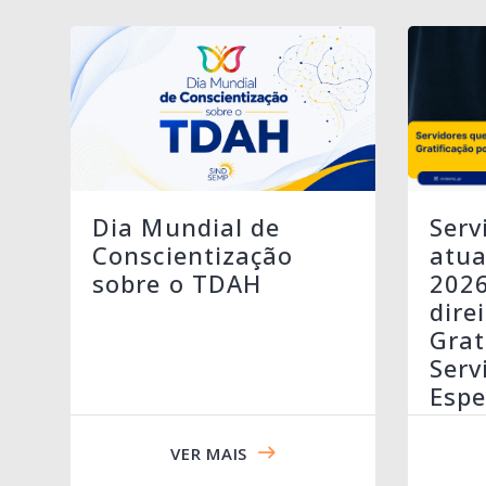
Serv
Dia Mundial de
atua
Conscientização
202
sobre o TDAH
dire
Grat
Serv
Espe
VER MAIS