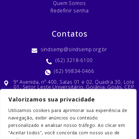
Quem Somos
Redefinir senha
Contatos
sindsemp@sindsemp.org.br
(62) 3218-6100
(62) 99834-0466
9ª Avenida, nº 400, Salas 01 e 02, Quadra 30, Lote
01, Setor Leste Universitário, Goiânia, Goiás, CEP
74603-010
Valorizamos sua privacidade
Utilizamos cookies para aprimorar sua experiência de
Nossas Redes Sociais
navegação, exibir anúncios ou conteúdo
personalizado e analisar nosso tráfego. Ao clicar em
“Aceitar todos”, você concorda com nosso uso de