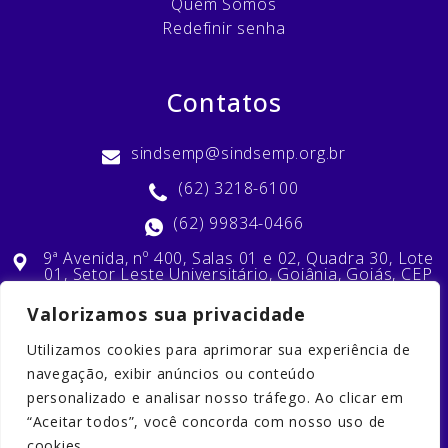
Quem Somos
Redefinir senha
Contatos
sindsemp@sindsemp.org.br
(62) 3218-6100
(62) 99834-0466
9ª Avenida, nº 400, Salas 01 e 02, Quadra 30, Lote
01, Setor Leste Universitário, Goiânia, Goiás, CEP
74603-010
Valorizamos sua privacidade
Utilizamos cookies para aprimorar sua experiência de
Nossas Redes Sociais
navegação, exibir anúncios ou conteúdo
personalizado e analisar nosso tráfego. Ao clicar em
“Aceitar todos”, você concorda com nosso uso de
cookies.