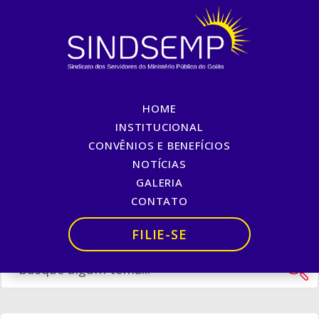
HOME
SEXTA BÁSICA – II EDIÇÃO
INSTITUCIONAL
CONVÊNIOS E BENEFÍCIOS
Início
»
SEXTA BÁSICA – II EDIÇÃO
NOTÍCIAS
GALERIA
CONTATO
FILIE-SE