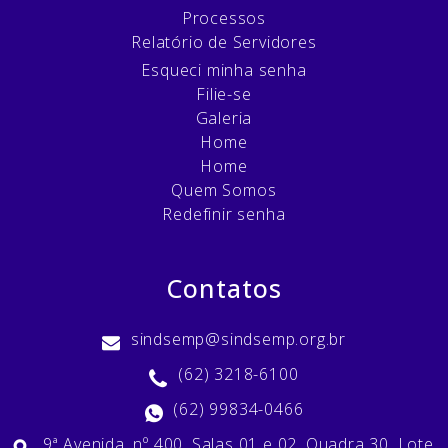
Processos
Relatório de Servidores
Esqueci minha senha
Filie-se
Galeria
Home
Home
Quem Somos
Redefinir senha
Contatos
sindsemp@sindsemp.org.br
(62) 3218-6100
(62) 99834-0466
9ª Avenida, nº 400, Salas 01 e 02, Quadra 30, Lote