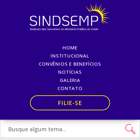
HOME
SEXTA BÁSICA MUITO
INSTITUCIONAL
CONVÊNIOS E BENEFÍCIOS
ESPECIAL – 02/09/2016
NOTÍCIAS
GALERIA
Início
»
SEXTA BÁSICA MUITO ESPECIAL – 02/09/2016
CONTATO
FILIE-SE