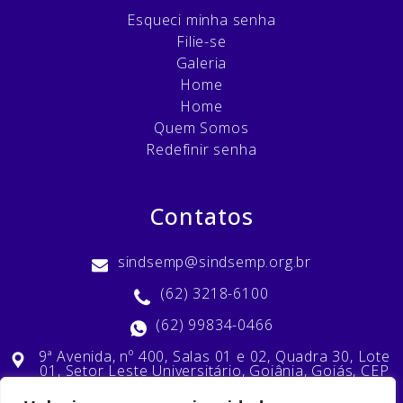
Esqueci minha senha
Filie-se
Galeria
Home
Home
Quem Somos
Redefinir senha
Contatos
sindsemp@sindsemp.org.br
(62) 3218-6100
(62) 99834-0466
9ª Avenida, nº 400, Salas 01 e 02, Quadra 30, Lote
01, Setor Leste Universitário, Goiânia, Goiás, CEP
74603-010