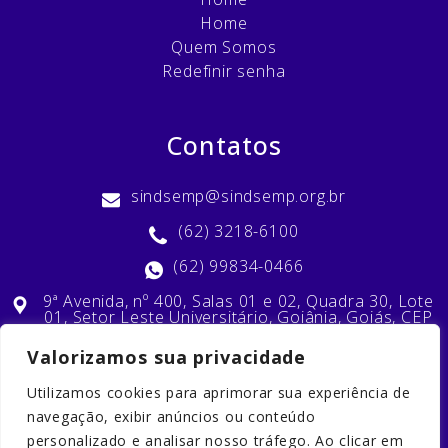
Home
Quem Somos
Redefinir senha
Contatos
sindsemp@sindsemp.org.br
(62) 3218-6100
(62) 99834-0466
9ª Avenida, nº 400, Salas 01 e 02, Quadra 30, Lote
01, Setor Leste Universitário, Goiânia, Goiás, CEP
74603-010
Valorizamos sua privacidade
Utilizamos cookies para aprimorar sua experiência de
Nossas Redes Sociais
navegação, exibir anúncios ou conteúdo
personalizado e analisar nosso tráfego. Ao clicar em