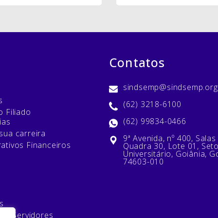
Contatos
sindsemp@sindsemp.org
s
(62) 3218-6100
 Filiado
(62) 99834-0466
ias
sua carreira
9ª Avenida, nº 400, Salas
ativos Financeiros
Quadra 30, Lote 01, Set
Universitário, Goiânia, G
74603-010
s
 de Servidores