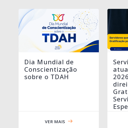
Serv
Dia Mundial de
atua
Conscientização
202
sobre o TDAH
dire
Grat
Serv
Espe
VER MAIS