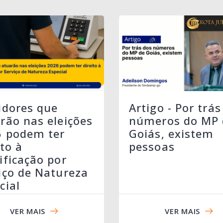
idores que
Artigo - Por trás
rão nas eleições
números do MP 
6 podem ter
Goiás, existem
ito à
pessoas
ificação por
iço de Natureza
cial
VER MAIS
VER MAIS