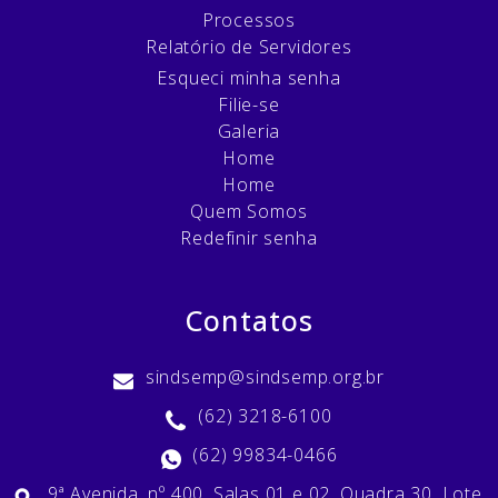
Processos
Relatório de Servidores
Esqueci minha senha
Filie-se
Galeria
Home
Home
Quem Somos
Redefinir senha
Contatos
sindsemp@sindsemp.org.br
(62) 3218-6100
(62) 99834-0466
9ª Avenida, nº 400, Salas 01 e 02, Quadra 30, Lote