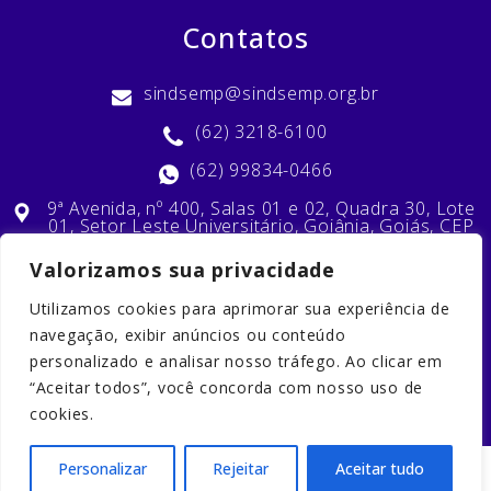
Contatos
sindsemp@sindsemp.org.br
(62) 3218-6100
(62) 99834-0466
9ª Avenida, nº 400, Salas 01 e 02, Quadra 30, Lote
01, Setor Leste Universitário, Goiânia, Goiás, CEP
74603-010
Valorizamos sua privacidade
Utilizamos cookies para aprimorar sua experiência de
Nossas Redes Sociais
navegação, exibir anúncios ou conteúdo
personalizado e analisar nosso tráfego. Ao clicar em
“Aceitar todos”, você concorda com nosso uso de
cookies.
Personalizar
Rejeitar
Aceitar tudo
2023 © Copyright. Todos os direitos reservados. Desenvolvido por