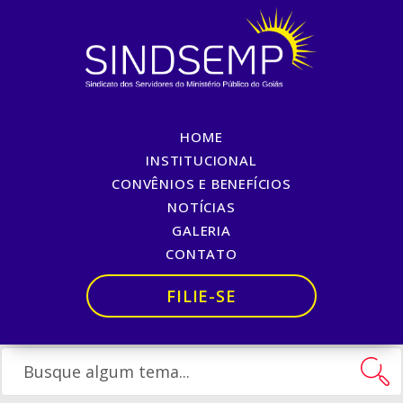
HOME
UNIMED – O melhor para
INSTITUCIONAL
CONVÊNIOS E BENEFÍCIOS
a sua saúde!
NOTÍCIAS
GALERIA
Início
»
UNIMED – O melhor para a sua saúde!
CONTATO
FILIE-SE