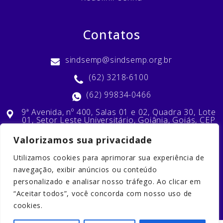
Contatos
sindsemp@sindsemp.org.br
(62) 3218-6100
(62) 99834-0466
9ª Avenida, nº 400, Salas 01 e 02, Quadra 30, Lote
01, Setor Leste Universitário, Goiânia, Goiás, CEP
74603-010
Valorizamos sua privacidade
Utilizamos cookies para aprimorar sua experiência de
Nossas Redes Sociais
navegação, exibir anúncios ou conteúdo
personalizado e analisar nosso tráfego. Ao clicar em
“Aceitar todos”, você concorda com nosso uso de
cookies.