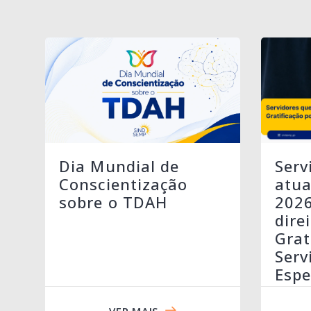
Serv
Dia Mundial de
atua
Conscientização
202
sobre o TDAH
dire
Grat
Serv
Espe
VER MAIS