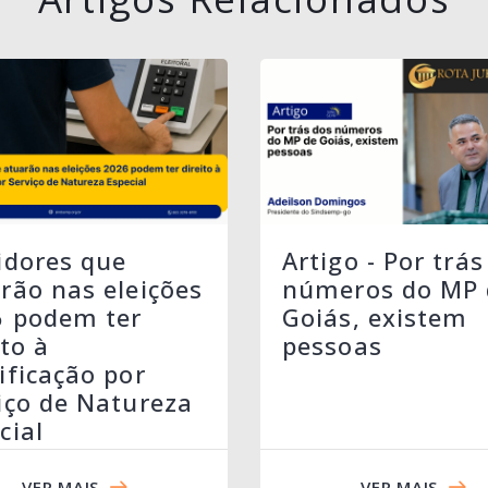
idores que
Artigo - Por trás
rão nas eleições
números do MP 
6 podem ter
Goiás, existem
ito à
pessoas
ificação por
iço de Natureza
cial
VER MAIS
VER MAIS