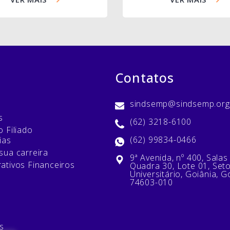
Contatos
sindsemp@sindsemp.org
s
(62) 3218-6100
 Filiado
(62) 99834-0466
ias
sua carreira
9ª Avenida, nº 400, Salas
ativos Financeiros
Quadra 30, Lote 01, Set
Universitário, Goiânia, G
74603-010
s