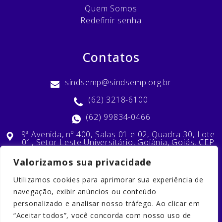
Quem Somos
Redefinir senha
Contatos
sindsemp@sindsemp.org.br
(62) 3218-6100
(62) 99834-0466
9ª Avenida, nº 400, Salas 01 e 02, Quadra 30, Lote
01, Setor Leste Universitário, Goiânia, Goiás, CEP
74603-010
Valorizamos sua privacidade
Utilizamos cookies para aprimorar sua experiência de
Nossas Redes Sociais
navegação, exibir anúncios ou conteúdo
personalizado e analisar nosso tráfego. Ao clicar em
“Aceitar todos”, você concorda com nosso uso de