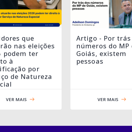
idores que
Artigo - Por trás
rão nas eleições
números do MP 
6 podem ter
Goiás, existem
ito à
pessoas
ificação por
iço de Natureza
cial
VER MAIS
VER MAIS