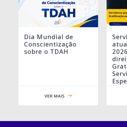
Serv
Dia Mundial de
atua
Conscientização
202
sobre o TDAH
dire
Grat
Serv
Espe
VER MAIS