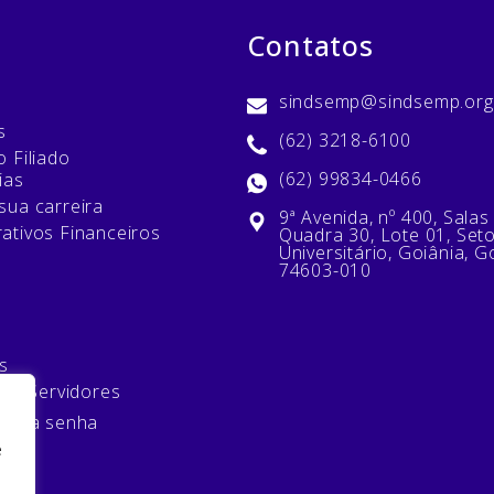
Contatos
sindsemp@sindsemp.org
s
(62) 3218-6100
 Filiado
(62) 99834-0466
ias
sua carreira
9ª Avenida, nº 400, Salas
ativos Financeiros
Quadra 30, Lote 01, Set
Universitário, Goiânia, G
74603-010
s
 de Servidores
minha senha
e