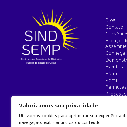
Blog
Contato
Convênio
Espaço do
Assemblé
Conheça 
Demonstr
Eventos
Fórum
Perfil
Permutas
Processo
Relatório
Valorizamos sua privacidade
Esqueci 
Filie-se
Utilizamos cookies para aprimorar sua experiência d
Galeria
navegação, exibir anúncios ou conteúdo