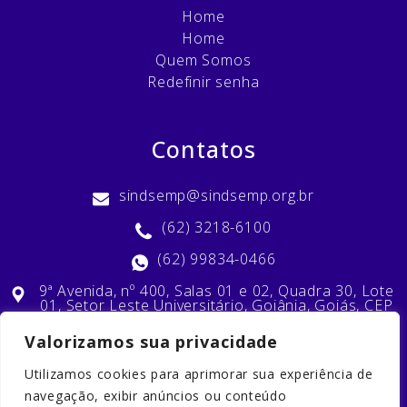
Home
Home
Quem Somos
Redefinir senha
Contatos
sindsemp@sindsemp.org.br
(62) 3218-6100
(62) 99834-0466
9ª Avenida, nº 400, Salas 01 e 02, Quadra 30, Lote
01, Setor Leste Universitário, Goiânia, Goiás, CEP
74603-010
Valorizamos sua privacidade
Utilizamos cookies para aprimorar sua experiência de
Nossas Redes Sociais
navegação, exibir anúncios ou conteúdo