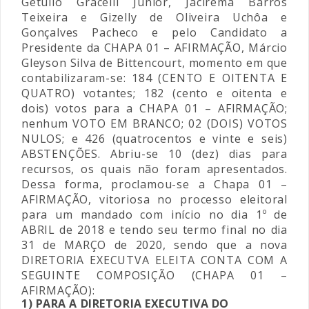
Getúlio Gracelli Júnior, Jacirema Barros
Teixeira e Gizelly de Oliveira Uchôa e
Gonçalves Pacheco e pelo Candidato a
Presidente da CHAPA 01 – AFIRMAÇÃO, Márcio
Gleyson Silva de Bittencourt, momento em que
contabilizaram-se: 184 (CENTO E OITENTA E
QUATRO) votantes; 182 (cento e oitenta e
dois) votos para a CHAPA 01 – AFIRMAÇÃO;
nenhum VOTO EM BRANCO; 02 (DOIS) VOTOS
NULOS; e 426 (quatrocentos e vinte e seis)
ABSTENÇÕES. Abriu-se 10 (dez) dias para
recursos, os quais não foram apresentados.
Dessa forma, proclamou-se a Chapa 01 –
AFIRMAÇÃO, vitoriosa no processo eleitoral
para um mandado com início no dia 1º de
ABRIL de 2018 e tendo seu termo final no dia
31 de MARÇO de 2020, sendo que a nova
DIRETORIA EXECUTVA ELEITA CONTA COM A
SEGUINTE COMPOSIÇÃO (CHAPA 01 –
AFIRMAÇÃO):
1) PARA A DIRETORIA EXECUTIVA DO