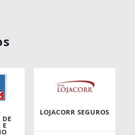
os
–
LOJACORR SEGUROS
 DE
 E
MO