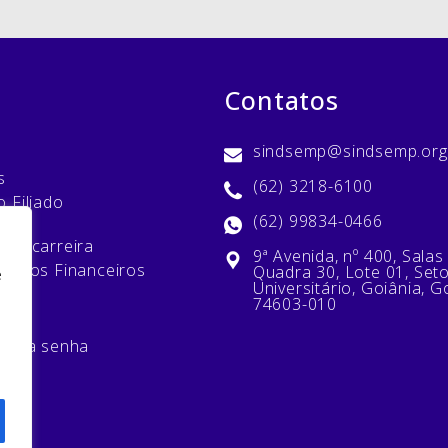
Contatos
sindsemp@sindsemp.org
s
(62) 3218-6100
 Filiado
(62) 99834-0466
ias
sua carreira
9ª Avenida, nº 400, Salas
ativos Financeiros
Quadra 30, Lote 01, Set
e
Universitário, Goiânia, G
74603-010
minha senha