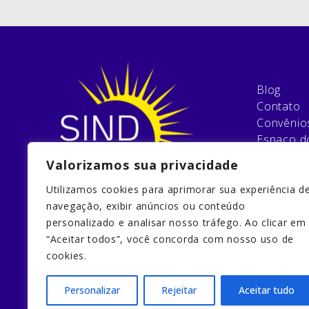
Blog
Contato
Convênio
Espaço do
Assemblé
Valorizamos sua privacidade
Conheça 
Demonstr
Utilizamos cookies para aprimorar sua experiência d
Eventos
navegação, exibir anúncios ou conteúdo
Fórum
personalizado e analisar nosso tráfego. Ao clicar em
Esqueci 
“Aceitar todos”, você concorda com nosso uso de
Filie-se
cookies.
Galeria
Personalizar
Rejeitar
Aceitar tudo