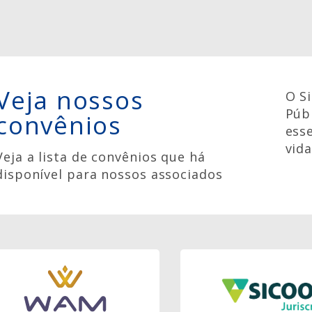
Veja nossos
O S
Púb
convênios
ess
vid
Veja a lista de convênios que há
disponível para nossos associados