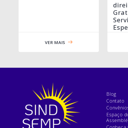
dire
Grat
Serv
Espe
VER MAIS
Blog
Contato
Convênio
Espaço do
Assemblé
Conheça 