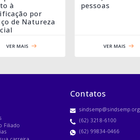
ito à
pessoas
ificação por
iço de Natureza
cial
VER MAIS
VER MAIS
Contatos
sindsemp@sindsemp.org
s
(62) 3218-6100
 Filiado
(62) 99834-0466
ias
sua carreira