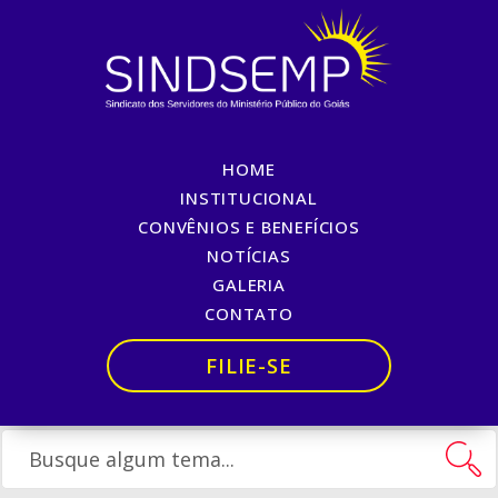
HOME
ATENÇÃO, SERVIDORES E
INSTITUCIONAL
CONVÊNIOS E BENEFÍCIOS
SERVIDORAS.
NOTÍCIAS
GALERIA
Início
»
ATENÇÃO, SERVIDORES E SERVIDORAS.
CONTATO
FILIE-SE