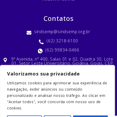
Contatos
sindsemp@sindsemp.org.br
(62) 3218-6100
(62) 99834-0466
9ª Avenida, nº 400, Salas 01 e 02, Quadra 30, Lote
01, Setor Leste Universitário, Goiânia, Goiás, CEP
74603-010
Valorizamos sua privacidade
Utilizamos cookies para aprimorar sua experiência de
Nossas Redes Sociais
navegação, exibir anúncios ou conteúdo
personalizado e analisar nosso tráfego. Ao clicar em
“Aceitar todos”, você concorda com nosso uso de
cookies.