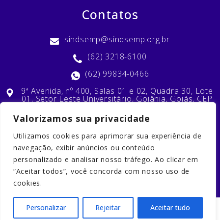
Contatos
sindsemp@sindsemp.org.br
(62) 3218-6100
(62) 99834-0466
9ª Avenida, nº 400, Salas 01 e 02, Quadra 30, Lote
01, Setor Leste Universitário, Goiânia, Goiás, CEP
74603-010
Valorizamos sua privacidade
Utilizamos cookies para aprimorar sua experiência de
Nossas Redes Sociais
navegação, exibir anúncios ou conteúdo
personalizado e analisar nosso tráfego. Ao clicar em
“Aceitar todos”, você concorda com nosso uso de
cookies.
Personalizar
Rejeitar
Aceitar tudo
2023 © Copyright. Todos os direitos reservados. Desenvolvido por
Balaio da Criação