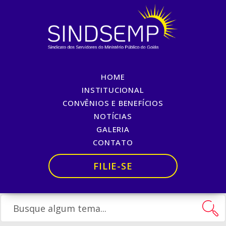
HOME
#CHEGADEESPERAR
INSTITUCIONAL
CONVÊNIOS E BENEFÍCIOS
PCSJÁ!
NOTÍCIAS
GALERIA
Início
»
#CHEGADEESPERAR PCSJÁ!
CONTATO
FILIE-SE